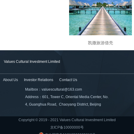
凯撒旅游借壳
Values Cultural Investment Limited
About Us
Investor Relations
Contact Us
Mailbox：valuescultural@163.com
Address：601, Tower C, Oriental Media Center, No.
4, Guanghua Road, Chaoyang District, Beijing
Copyright © 2019 - 2021 Values Cultural Investment Limited
京ICP备10000000号